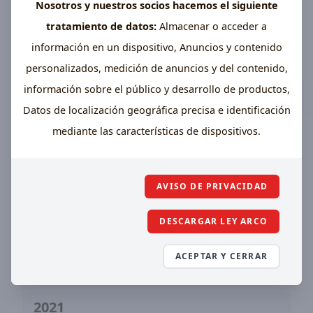
Nosotros y nuestros socios hacemos el siguiente
tratamiento de datos:
Almacenar o acceder a
2025
información en un dispositivo, Anuncios y contenido
personalizados, medición de anuncios y del contenido,
Anual
Trimestre
información sobre el público y desarrollo de productos,
2024
Datos de localización geográfica precisa e identificación
mediante las características de dispositivos.
Anual
2023
AVISO DE PRIVACIDAD
Anual
DESCARGAR LEY ARCO
2022
ACEPTAR Y CERRAR
Anual
2021