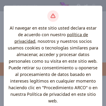
iniciar sesión
Al navegar en este sitio usted declara estar
de acuerdo con nuestro
política de
privacidad
, nosotros y nuestros socios
usamos cookies o tecnologías similares para
almacenar, acceder y procesar datos
personales como su visita en este sitio web.
Puede retirar su consentimiento u oponerse
Menú
al procesamiento de datos basado en
inicio >
transparencia >
transparencia de Municipio de
intereses legítimos en cualquier momento
Calpan >
Programas Presupuestarios
haciendo clic en "Procedimiento ARCO" o en
Programas
nuestra Política de privacidad en este sitio
web.
Presupuestarios.