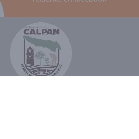
Domicilio
16 de Septiembre SN, Segunda Sección, 74180
San Andrés Calpan, Pue.
Contacto: